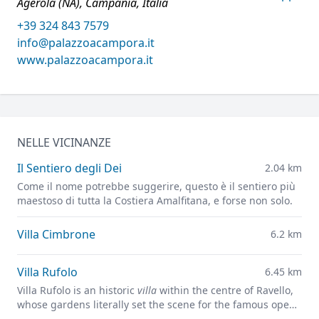
Agerola (NA), Campania, Italia
+39 324 843 7579
info@palazzoacampora.it
www.palazzoacampora.it
NELLE VICINANZE
Il Sentiero degli Dei
2.04 km
Come il nome potrebbe suggerire, questo è il sentiero più
maestoso di tutta la Costiera Amalfitana, e forse non solo.
Villa Cimbrone
6.2 km
Villa Rufolo
6.45 km
Villa Rufolo is an historic
villa
within the centre of Ravello,
whose gardens literally set the scene for the famous open-
air Ravello Festival concerts overlooking the