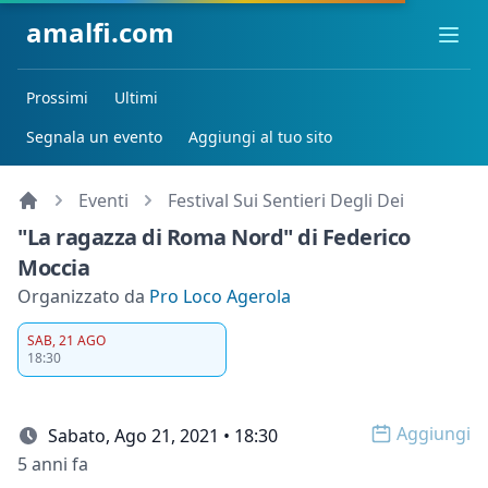
amalfi.com
Ope
Prossimi
Ultimi
Segnala un evento
Aggiungi al tuo sito
Eventi
Festival Sui Sentieri Degli Dei
"La ragazza di Roma Nord" di Federico
Moccia
Organizzato da
Pro Loco Agerola
SAB, 21 AGO
18:30
Aggiungi
Sabato, Ago 21, 2021 • 18:30
Open op
5 anni fa