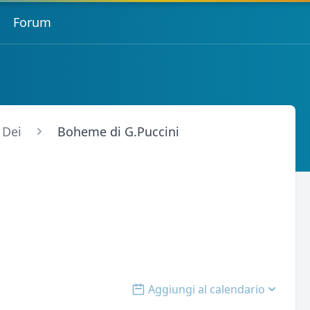
Forum
 Dei
Boheme di G.Puccini
Aggiungi al calendario
Open options