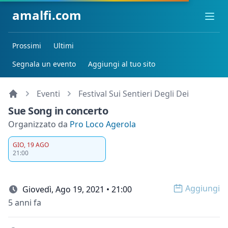
amalfi.com
Ope
Prossimi
Ultimi
Segnala un evento
Aggiungi al tuo sito
Eventi
Festival Sui Sentieri Degli Dei
Sue Song in concerto
Organizzato da
Pro Loco Agerola
GIO, 19 AGO
21:00
Aggiungi
Giovedì, Ago 19, 2021 • 21:00
Open op
5 anni fa