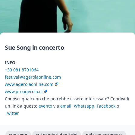
Sue Song in concerto
INFO
+39 081 8791064
festival@agerolaonline.com
www.agerolaonline.com
www.proagerola.it
Conosci qualcuno che potrebbe essere interessato? Condividi
un link a questo
evento
via
email
,
Whatsapp
,
Facebook
o
Twitter
.
sue song
sui sentieri degli dei
palazzo acampora