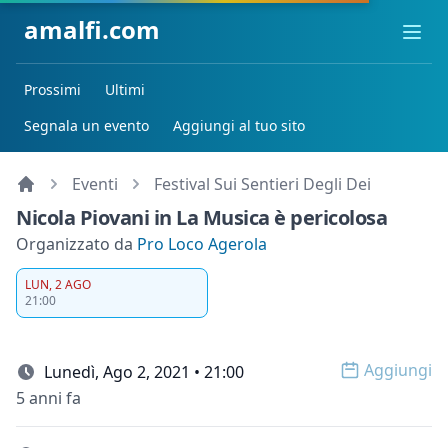
amalfi.com
Ope
Prossimi
Ultimi
Segnala un evento
Aggiungi al tuo sito
Eventi
Festival Sui Sentieri Degli Dei
Nicola Piovani in La Musica è pericolosa
Organizzato da
Pro Loco Agerola
LUN, 2 AGO
21:00
Aggiungi
Lunedì, Ago 2, 2021 • 21:00
Open op
5 anni fa