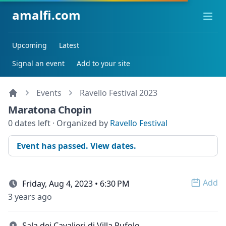
amalfi.com
Ope
Upcoming
Latest
Signal an event
Add to your site
Events
Ravello Festival 2023
Maratona Chopin
0 dates left · Organized by
Ravello Festival
Event has passed. View dates.
Add
Friday, Aug 4, 2023 • 6:30 PM
Open 
3 years ago
Sala dei Cavalieri di Villa Rufolo