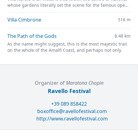
whose gardens literally set the scene for the famous open-
air Ravello Festival concerts overlooking the
Mediterranean.
Villa Cimbrone
516 m
The Path of the Gods
8.48 km
As the name might suggest, this is the most majestic trail
on the whole of the Amalfi Coast, and perhaps not only.
Organizer of
Maratona Chopin
Ravello Festival
+39 089 858422
boxoffice@ravellofestival.com
http://www.ravellofestival.com