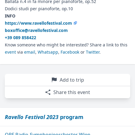
Ballata n.4 in fa minore per pianoforte, op.52
Dodici studi per pianoforte, op.10
INFO
https://www.ravellofestival.com
boxoffice@ravellofestival.com
+39 089 858422
Know someone who might be interested? Share a link to this
event
via
email
,
Whatsapp
,
Facebook
or
Twitter
.
Add to trip
Share this event
Ravello Festival 2023
program
ORF Radio-Symphonieorchester Wien