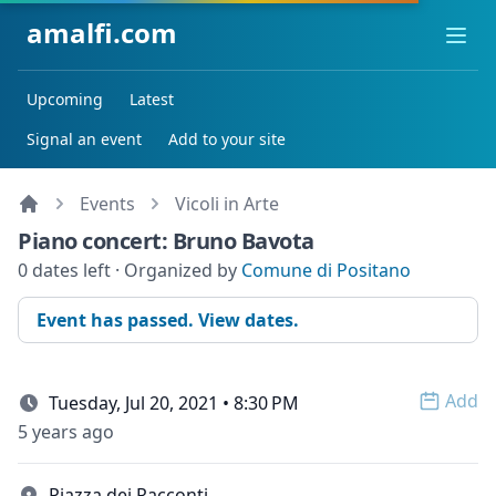
amalfi.com
Ope
Upcoming
Latest
Signal an event
Add to your site
Events
Vicoli in Arte
Piano concert: Bruno Bavota
0 dates left · Organized by
Comune di Positano
Event has passed. View dates.
Add
Tuesday, Jul 20, 2021 • 8:30 PM
Open 
5 years ago
Piazza dei Racconti