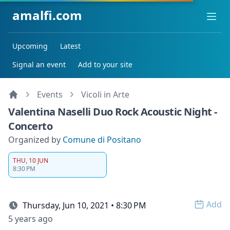
amalfi.com
Ope
Upcoming
Latest
Signal an event
Add to your site
Events
Vicoli in Arte
Valentina Naselli Duo Rock Acoustic Night -
Concerto
Organized by
Comune di Positano
THU, 10 JUN
8:30 PM
Add
Thursday, Jun 10, 2021 • 8:30 PM
Open 
5 years ago