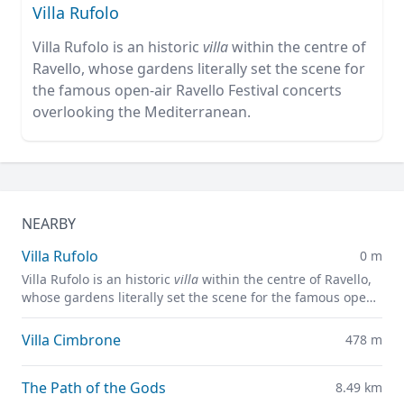
Villa Rufolo
Villa Rufolo is an historic
villa
within the centre of
Ravello, whose gardens literally set the scene for
the famous open-air Ravello Festival concerts
overlooking the Mediterranean.
NEARBY
Villa Rufolo
0 m
Villa Rufolo is an historic
villa
within the centre of Ravello,
whose gardens literally set the scene for the famous open-
air Ravello Festival concerts overlooking the
Mediterranean.
Villa Cimbrone
478 m
The Path of the Gods
8.49 km