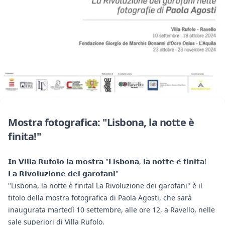
Mostra fotografica: "Lisbona, la notte è
finita!"
𝗜𝗻 𝗩𝗶𝗹𝗹𝗮 𝗥𝘂𝗳𝗼𝗹𝗼 𝗹𝗮 𝗺𝗼𝘀𝘁𝗿𝗮 "𝗟𝗶𝘀𝗯𝗼𝗻𝗮, 𝗹𝗮 𝗻𝗼𝘁𝘁𝗲 𝗲̀ 𝗳𝗶𝗻𝗶𝘁𝗮!
𝗟𝗮 𝗥𝗶𝘃𝗼𝗹𝘂𝘇𝗶𝗼𝗻𝗲 𝗱𝗲𝗶 𝗴𝗮𝗿𝗼𝗳𝗮𝗻𝗶"
"Lisbona, la notte è finita! La Rivoluzione dei garofani" è il
titolo della mostra fotografica di Paola Agosti, che sarà
inaugurata martedì 10 settembre, alle ore 12, a Ravello, nelle
sale superiori di Villa Rufolo.