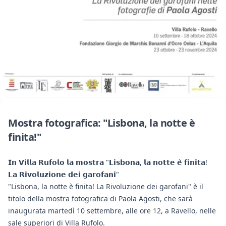
Mostra fotografica: "Lisbona, la notte è
finita!"
𝗜𝗻 𝗩𝗶𝗹𝗹𝗮 𝗥𝘂𝗳𝗼𝗹𝗼 𝗹𝗮 𝗺𝗼𝘀𝘁𝗿𝗮 "𝗟𝗶𝘀𝗯𝗼𝗻𝗮, 𝗹𝗮 𝗻𝗼𝘁𝘁𝗲 𝗲̀ 𝗳𝗶𝗻𝗶𝘁𝗮!
𝗟𝗮 𝗥𝗶𝘃𝗼𝗹𝘂𝘇𝗶𝗼𝗻𝗲 𝗱𝗲𝗶 𝗴𝗮𝗿𝗼𝗳𝗮𝗻𝗶"
"Lisbona, la notte è finita! La Rivoluzione dei garofani" è il
titolo della mostra fotografica di Paola Agosti, che sarà
inaugurata martedì 10 settembre, alle ore 12, a Ravello, nelle
sale superiori di Villa Rufolo.