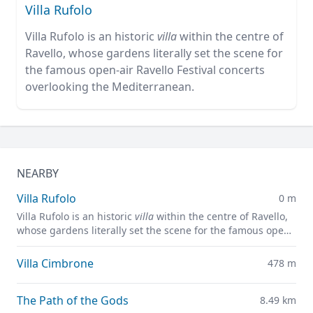
Villa Rufolo
Villa Rufolo is an historic
villa
within the centre of
Ravello, whose gardens literally set the scene for
the famous open-air Ravello Festival concerts
overlooking the Mediterranean.
NEARBY
Villa Rufolo
0 m
Villa Rufolo is an historic
villa
within the centre of Ravello,
whose gardens literally set the scene for the famous open-
air Ravello Festival concerts overlooking the
Mediterranean.
Villa Cimbrone
478 m
The Path of the Gods
8.49 km