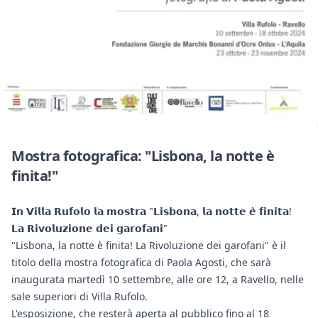
Mostra fotografica: "Lisbona, la notte è
finita!"
𝗜𝗻 𝗩𝗶𝗹𝗹𝗮 𝗥𝘂𝗳𝗼𝗹𝗼 𝗹𝗮 𝗺𝗼𝘀𝘁𝗿𝗮 "𝗟𝗶𝘀𝗯𝗼𝗻𝗮, 𝗹𝗮 𝗻𝗼𝘁𝘁𝗲 𝗲̀ 𝗳𝗶𝗻𝗶𝘁𝗮!
𝗟𝗮 𝗥𝗶𝘃𝗼𝗹𝘂𝘇𝗶𝗼𝗻𝗲 𝗱𝗲𝗶 𝗴𝗮𝗿𝗼𝗳𝗮𝗻𝗶"
"Lisbona, la notte è finita! La Rivoluzione dei garofani" è il
titolo della mostra fotografica di Paola Agosti, che sarà
inaugurata martedì 10 settembre, alle ore 12, a Ravello, nelle
sale superiori di Villa Rufolo.
L'esposizione, che resterà aperta al pubblico fino al 18