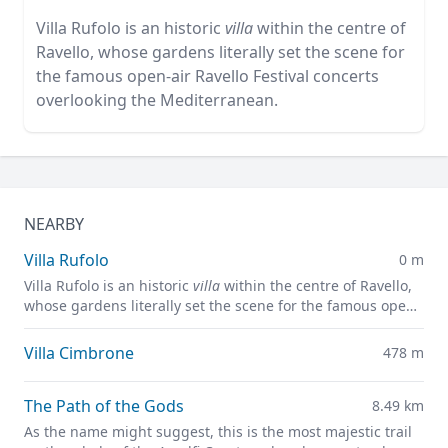
Villa Rufolo is an historic
villa
within the centre of
Ravello, whose gardens literally set the scene for
the famous open-air Ravello Festival concerts
overlooking the Mediterranean.
NEARBY
Villa Rufolo
0 m
Villa Rufolo is an historic
villa
within the centre of Ravello,
whose gardens literally set the scene for the famous open-
air Ravello Festival concerts overlooking the
Mediterranean.
Villa Cimbrone
478 m
The Path of the Gods
8.49 km
As the name might suggest, this is the most majestic trail