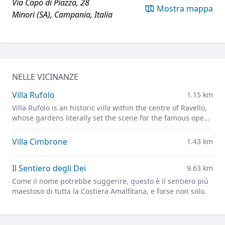
Via Capo di Piazza, 28
Mostra mappa
Minori (SA), Campania, Italia
NELLE VICINANZE
Villa Rufolo
1.15 km
Villa Rufolo is an historic
villa
within the centre of Ravello,
whose gardens literally set the scene for the famous open-
air Ravello Festival concerts overlooking the
Mediterranean.
Villa Cimbrone
1.43 km
Il Sentiero degli Dei
9.63 km
Come il nome potrebbe suggerire, questo è il sentiero più
maestoso di tutta la Costiera Amalfitana, e forse non solo.