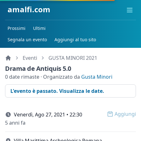
amalfi.com
Ope
Prossimi
Ultimi
Segnala un evento
Aggiungi al tuo sito
Eventi
GUSTA MINORI 2021
Drama de Antiquis 5.0
0 date rimaste · Organizzato da
Gusta Minori
L'evento è passato. Visualizza le date.
Aggiungi
Venerdì, Ago 27, 2021 • 22:30
Open op
5 anni fa
Villa Marittima Archeologica Romana