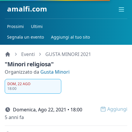
amalfi.com
Ope
Prossimi
Ultimi
Segnala un evento
Aggiungi al tuo sito
Eventi
GUSTA MINORI 2021
"Minori religiosa"
Organizzato da
Gusta Minori
DOM, 22 AGO
18:00
Aggiungi
Domenica, Ago 22, 2021 • 18:00
Open op
5 anni fa