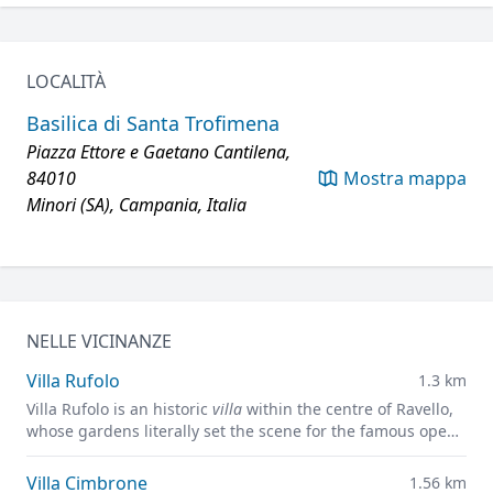
LOCALITÀ
Basilica di Santa Trofimena
Piazza Ettore e Gaetano Cantilena,
84010
Mostra mappa
Minori (SA), Campania, Italia
NELLE VICINANZE
Villa Rufolo
1.3 km
Villa Rufolo is an historic
villa
within the centre of Ravello,
whose gardens literally set the scene for the famous open-
air Ravello Festival concerts overlooking the
Mediterranean.
Villa Cimbrone
1.56 km