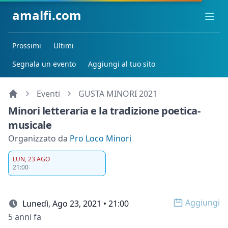
amalfi.com
Ope
Prossimi
Ultimi
Segnala un evento
Aggiungi al tuo sito
Eventi
GUSTA MINORI 2021
Minori letteraria e la tradizione poetica-
musicale
Organizzato da
Pro Loco Minori
LUN, 23 AGO
21:00
Aggiungi
Lunedì, Ago 23, 2021 • 21:00
Open op
5 anni fa