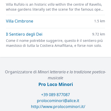
Villa Rufolo is an historic
villa
within the centre of Ravello,
whose gardens literally set the scene for the famous open-
air Ravello Festival concerts overlooking the
Mediterranean.
Villa Cimbrone
1.5 km
Il Sentiero degli Dei
9.72 km
Come il nome potrebbe suggerire, questo è il sentiero più
maestoso di tutta la Costiera Amalfitana, e forse non solo.
Organizzatore di
Minori letteraria e la tradizione poetica-
musicale
Pro Loco Minori
+39 089 877087
prolocominori@alice.it
http://www.prolocominori.it/