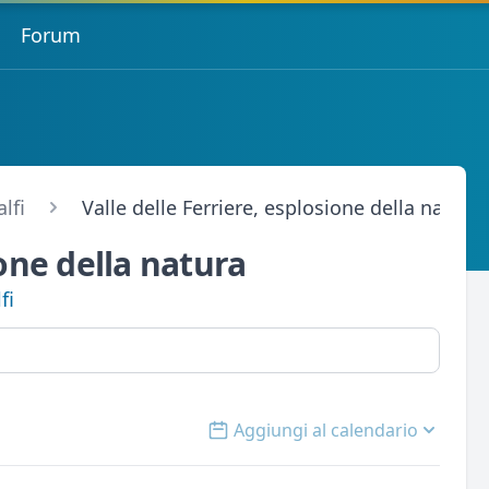
Forum
lfi
Valle delle Ferriere, esplosione della natura
ione della natura
fi
Aggiungi al calendario
Open options