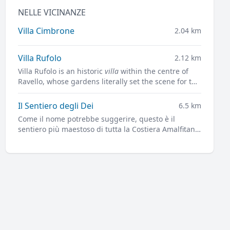
NELLE VICINANZE
Villa Cimbrone
2.04 km
Villa Rufolo
2.12 km
Villa Rufolo is an historic
villa
within the centre of
Ravello, whose gardens literally set the scene for the
famous open-air Ravello Festival concerts
overlooking the Mediterranean.
Il Sentiero degli Dei
6.5 km
Come il nome potrebbe suggerire, questo è il
sentiero più maestoso di tutta la Costiera Amalfitana,
e forse non solo.