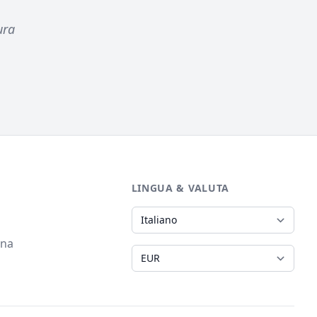
ura
LINGUA & VALUTA
Lingua
ina
Valuta