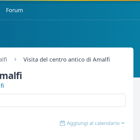
Forum
lfi
Visita del centro antico di Amalfi
Amalfi
fi
Aggiungi al calendario
Open options