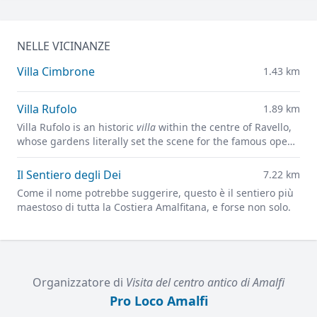
NELLE VICINANZE
Villa Cimbrone
1.43 km
Villa Rufolo
1.89 km
Villa Rufolo is an historic
villa
within the centre of Ravello,
whose gardens literally set the scene for the famous open-
air Ravello Festival concerts overlooking the
Mediterranean.
Il Sentiero degli Dei
7.22 km
Come il nome potrebbe suggerire, questo è il sentiero più
maestoso di tutta la Costiera Amalfitana, e forse non solo.
Organizzatore di
Visita del centro antico di Amalfi
Pro Loco Amalfi