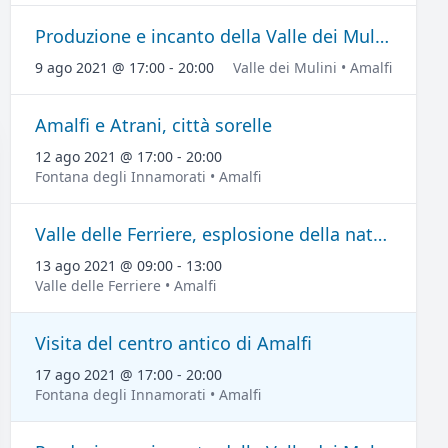
Produzione e incanto della Valle dei Mulini
9 ago 2021 @ 17:00 - 20:00
Valle dei Mulini • Amalfi
Amalfi e Atrani, città sorelle
12 ago 2021 @ 17:00 - 20:00
Fontana degli Innamorati • Amalfi
Valle delle Ferriere, esplosione della natura
13 ago 2021 @ 09:00 - 13:00
Valle delle Ferriere • Amalfi
Visita del centro antico di Amalfi
17 ago 2021 @ 17:00 - 20:00
Fontana degli Innamorati • Amalfi