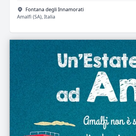
Fontana degli Innamorati
Amalfi (SA), Italia