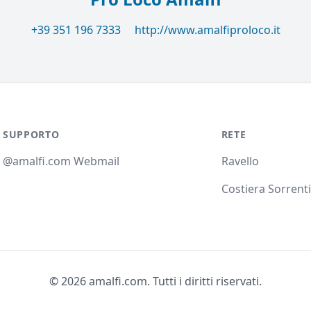
+39 351 196 7333
http://www.amalfiproloco.it
SUPPORTO
RETE
@amalfi.com Webmail
Ravello
Costiera Sorrent
© 2026 amalfi.com. Tutti i diritti riservati.