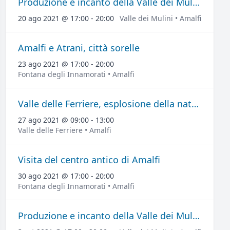
Produzione e incanto della Valle dei Mulini
20 ago 2021 @ 17:00 - 20:00
Valle dei Mulini • Amalfi
Amalfi e Atrani, città sorelle
23 ago 2021 @ 17:00 - 20:00
Fontana degli Innamorati • Amalfi
Valle delle Ferriere, esplosione della natura
27 ago 2021 @ 09:00 - 13:00
Valle delle Ferriere • Amalfi
Visita del centro antico di Amalfi
30 ago 2021 @ 17:00 - 20:00
Fontana degli Innamorati • Amalfi
Produzione e incanto della Valle dei Mulini