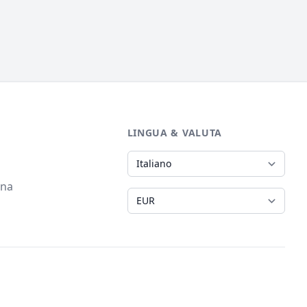
LINGUA & VALUTA
Lingua
ina
Valuta