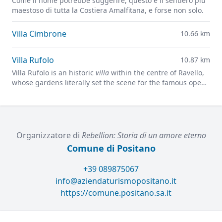
Come il nome potrebbe suggerire, questo è il sentiero più
maestoso di tutta la Costiera Amalfitana, e forse non solo.
Villa Cimbrone
10.66 km
Villa Rufolo
10.87 km
Villa Rufolo is an historic
villa
within the centre of Ravello,
whose gardens literally set the scene for the famous open-
air Ravello Festival concerts overlooking the
Mediterranean.
Organizzatore di
Rebellion: Storia di un amore eterno
Comune di Positano
+39 089875067
info@aziendaturismopositano.it
https://comune.positano.sa.it