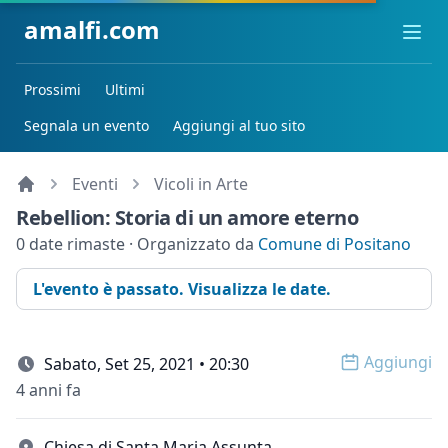
amalfi.com
Ope
Prossimi
Ultimi
Segnala un evento
Aggiungi al tuo sito
Eventi
Vicoli in Arte
Rebellion: Storia di un amore eterno
0 date rimaste · Organizzato da
Comune di Positano
L'evento è passato. Visualizza le date.
Aggiungi
Sabato, Set 25, 2021 • 20:30
Open op
4 anni fa
Chiesa di Santa Maria Assunta