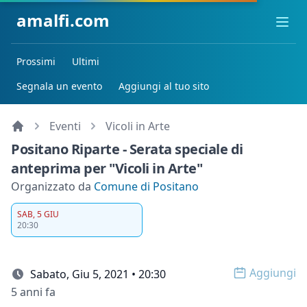
amalfi.com
Ope
Prossimi
Ultimi
Segnala un evento
Aggiungi al tuo sito
Eventi
Vicoli in Arte
Positano Riparte - Serata speciale di
anteprima per "Vicoli in Arte"
Organizzato da
Comune di Positano
SAB, 5 GIU
20:30
Aggiungi
Sabato, Giu 5, 2021 • 20:30
Open op
5 anni fa