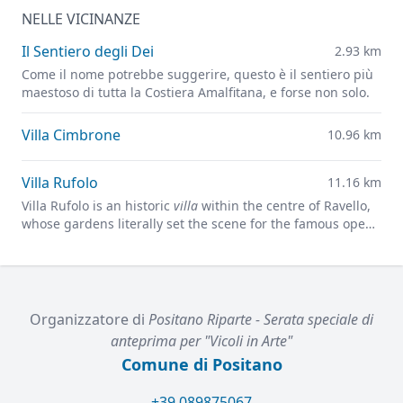
NELLE VICINANZE
Il Sentiero degli Dei
2.93 km
Come il nome potrebbe suggerire, questo è il sentiero più
maestoso di tutta la Costiera Amalfitana, e forse non solo.
Villa Cimbrone
10.96 km
Villa Rufolo
11.16 km
Villa Rufolo is an historic
villa
within the centre of Ravello,
whose gardens literally set the scene for the famous open-
air Ravello Festival concerts overlooking the
Mediterranean.
Organizzatore di
Positano Riparte - Serata speciale di
anteprima per "Vicoli in Arte"
Comune di Positano
+39 089875067