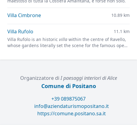
maestoso di tutta la Costiera Amalfitana, e forse non solo.
Villa Cimbrone
10.89 km
Villa Rufolo
11.1 km
Villa Rufolo is an historic
villa
within the centre of Ravello,
whose gardens literally set the scene for the famous open-
air Ravello Festival concerts overlooking the
Mediterranean.
Organizzatore di
I paesaggi interiori di Alice
Comune di Positano
+39 089875067
info@aziendaturismopositano.it
https://comune.positano.sa.it