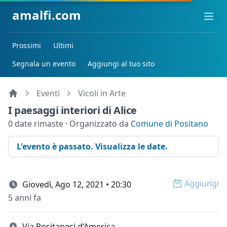
amalfi.com
Ope
Prossimi
Ultimi
Segnala un evento
Aggiungi al tuo sito
Eventi
Vicoli in Arte
I paesaggi interiori di Alice
0 date rimaste · Organizzato da
Comune di Positano
L'evento è passato. Visualizza le date.
Aggiungi
Giovedì, Ago 12, 2021 • 20:30
Open op
5 anni fa
Via Positanesi d’America