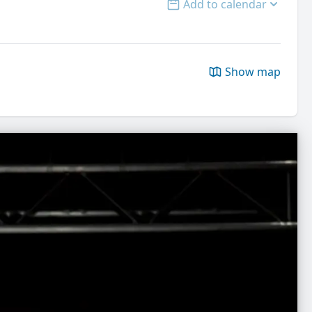
Add to calendar
Open options
Show map