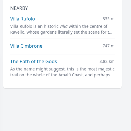
NEARBY
Villa Rufolo
335 m
Villa Rufolo is an historic
villa
within the centre of
Ravello, whose gardens literally set the scene for the
famous open-air Ravello Festival concerts
overlooking the Mediterranean.
Villa Cimbrone
747 m
The Path of the Gods
8.82 km
As the name might suggest, this is the most majestic
trail on the whole of the Amalfi Coast, and perhaps
not only.