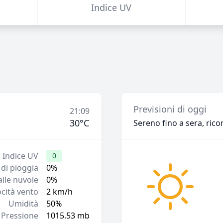
Indice UV
Previsioni di oggi
21:09
30°C
Sereno fino a sera, rico
Indice UV
0
 di pioggia
0%
lle nuvole
0%
ocità vento
2 km/h
Umidità
50%
Pressione
1015.53 mb