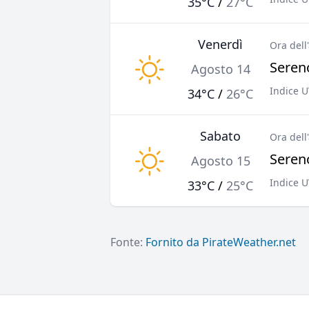
35°C
/
27°C
Venerdì
Ora dell
Sereno
Agosto 14
Indice U
34°C
/
26°C
Sabato
Ora dell
Sereno
Agosto 15
Indice U
33°C
/
25°C
Fonte:
Fornito da PirateWeather.net