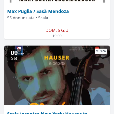
Max Puglia / Sasà Mendoza
SS Annunziata • Scala
DOM, 5 GIU
19:00
09
Musica
Set
Scala incontra New York: Hauser in