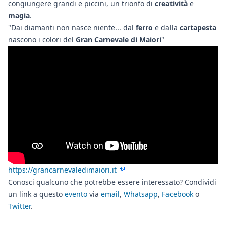
congiungere grandi e piccini, un trionfo di
creatività
e
magia
.
"Dai diamanti non nasce niente... dal
ferro
e dalla
cartapesta
nascono i colori del
Gran Carnevale di Maiori
"
https://grancarnevaledimaiori.it
Conosci qualcuno che potrebbe essere interessato? Condividi
un link a questo
evento
via
email
,
Whatsapp
,
Facebook
o
Twitter
.