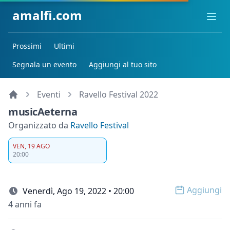
amalfi.com
Ope
Prossimi
Ultimi
Segnala un evento
Aggiungi al tuo sito
Eventi
Ravello Festival 2022
musicAeterna
Organizzato da
Ravello Festival
VEN, 19 AGO
20:00
Aggiungi
Venerdì, Ago 19, 2022 • 20:00
Open op
4 anni fa