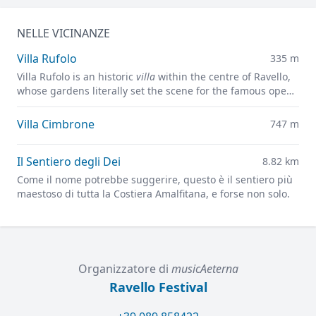
NELLE VICINANZE
Villa Rufolo
335 m
Villa Rufolo is an historic
villa
within the centre of Ravello,
whose gardens literally set the scene for the famous open-
air Ravello Festival concerts overlooking the
Mediterranean.
Villa Cimbrone
747 m
Il Sentiero degli Dei
8.82 km
Come il nome potrebbe suggerire, questo è il sentiero più
maestoso di tutta la Costiera Amalfitana, e forse non solo.
Organizzatore di
musicAeterna
Ravello Festival