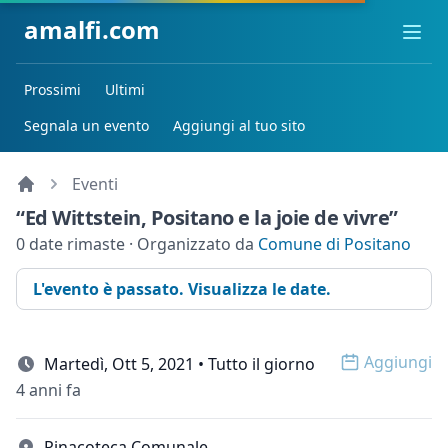
amalfi.com
Ope
Prossimi
Ultimi
Segnala un evento
Aggiungi al tuo sito
Eventi
“Ed Wittstein, Positano e la joie de vivre”
0 date rimaste · Organizzato da
Comune di Positano
L'evento è passato. Visualizza le date.
Aggiungi
Martedì, Ott 5, 2021 • Tutto il giorno
Open op
4 anni fa
Pinacoteca Comunale