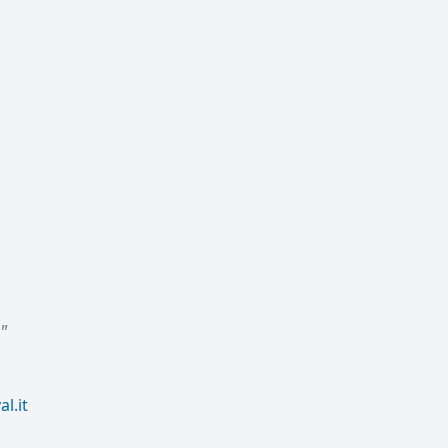
"
l.it