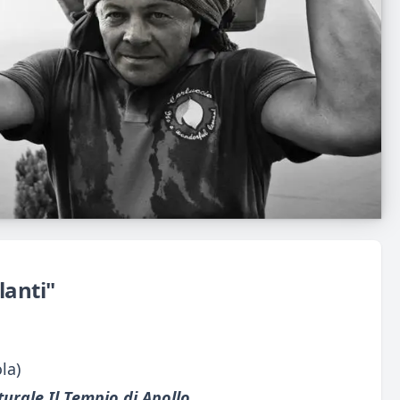
lanti"
la)
urale Il Tempio di Apollo