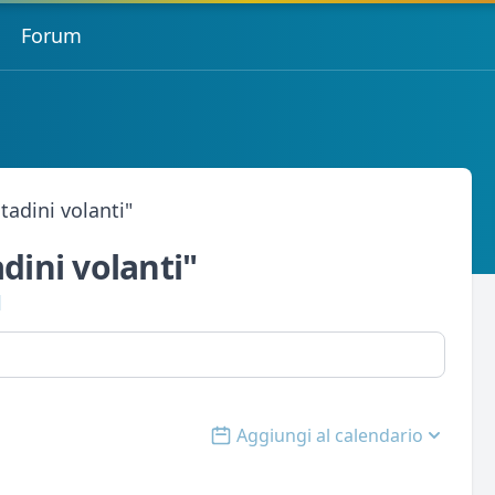
Forum
tadini volanti"
dini volanti"
l
Aggiungi al calendario
Open options