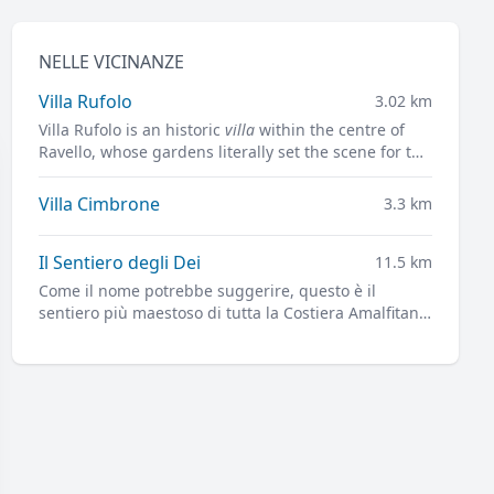
NELLE VICINANZE
Villa Rufolo
3.02 km
Villa Rufolo is an historic
villa
within the centre of
Ravello, whose gardens literally set the scene for the
famous open-air Ravello Festival concerts
overlooking the Mediterranean.
Villa Cimbrone
3.3 km
Il Sentiero degli Dei
11.5 km
Come il nome potrebbe suggerire, questo è il
sentiero più maestoso di tutta la Costiera Amalfitana,
e forse non solo.