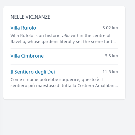
NELLE VICINANZE
Villa Rufolo
3.02 km
Villa Rufolo is an historic
villa
within the centre of
Ravello, whose gardens literally set the scene for the
famous open-air Ravello Festival concerts
overlooking the Mediterranean.
Villa Cimbrone
3.3 km
Il Sentiero degli Dei
11.5 km
Come il nome potrebbe suggerire, questo è il
sentiero più maestoso di tutta la Costiera Amalfitana,
e forse non solo.