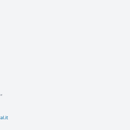
"
l.it