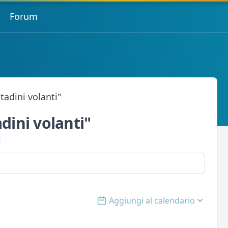
Forum
tadini volanti"
dini volanti"
l
Aggiungi al calendario
Open options