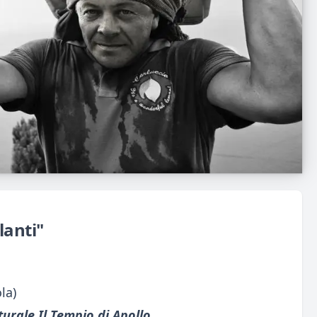
lanti"
la)
urale Il Tempio di Apollo