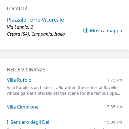
LOCALITÀ
Piazzale Torre Vicereale
Via Lannio, 2
Mostra mappa
Cetara (SA), Campania, Italia
NELLE VICINANZE
Villa Rufolo
7.72 km
Villa Rufolo is an historic
villa
within the centre of Ravello,
whose gardens literally set the scene for the famous open-
air Ravello Festival concerts overlooking the
Mediterranean.
Villa Cimbrone
7.85 km
Il Sentiero degli Dei
15.98 km