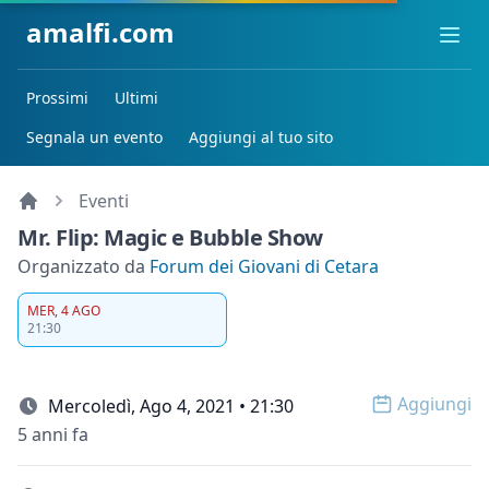
amalfi.com
Ope
Prossimi
Ultimi
Segnala un evento
Aggiungi al tuo sito
Eventi
Mr. Flip: Magic e Bubble Show
Organizzato da
Forum dei Giovani di Cetara
MER, 4 AGO
21:30
Aggiungi
Mercoledì, Ago 4, 2021 • 21:30
Open op
5 anni fa