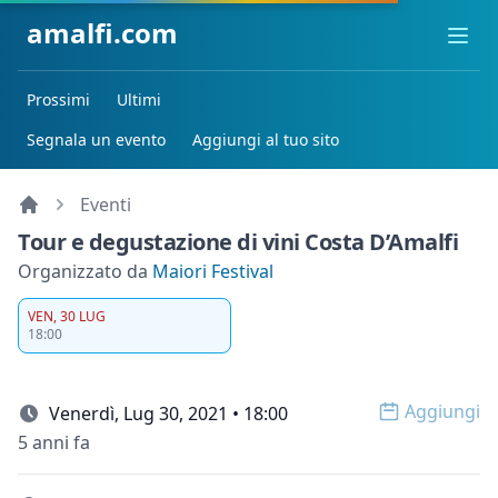
amalfi.com
Ope
Prossimi
Ultimi
Segnala un evento
Aggiungi al tuo sito
Eventi
Tour e degustazione di vini Costa D’Amalfi
Organizzato da
Maiori Festival
VEN, 30 LUG
18:00
Aggiungi
Venerdì, Lug 30, 2021 • 18:00
Open op
5 anni fa