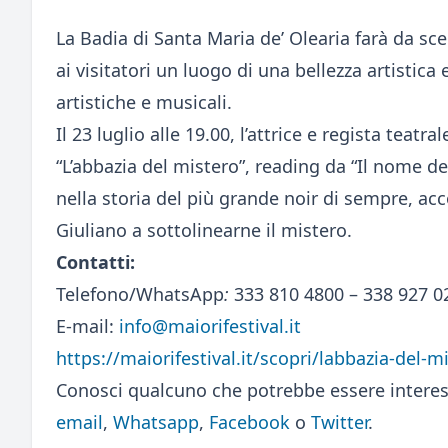
La Badia di Santa Maria de’ Olearia farà da sce
ai visitatori un luogo di una bellezza artistic
artistiche e musicali.
Il 23 luglio alle 19.00, l’attrice e regista teat
“L’abbazia del mistero”, reading da “Il nome d
nella storia del più grande noir di sempre, a
Giuliano a sottolinearne il mistero.
Contatti:
Telefono/WhatsApp
:
333 810 4800
– 338 927 0
E-mail:
info@maiorifestival.it
https://maiorifestival.it/scopri/labbazia-del-m
Conosci qualcuno che potrebbe essere interes
email
,
Whatsapp
,
Facebook
o
Twitter
.