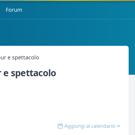
Forum
our e spettacolo
r e spettacolo
Aggiungi al calendario
Open options