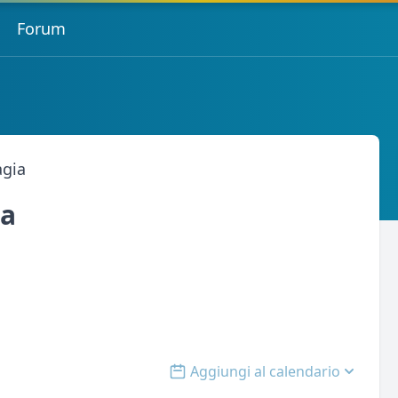
Forum
agia
ia
Aggiungi al calendario
Open options