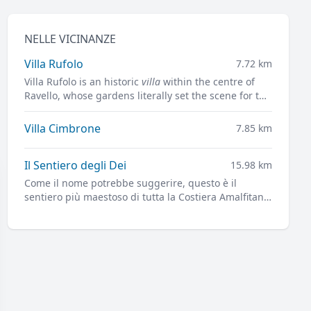
NELLE VICINANZE
Villa Rufolo
7.72 km
Villa Rufolo is an historic
villa
within the centre of
Ravello, whose gardens literally set the scene for the
famous open-air Ravello Festival concerts
overlooking the Mediterranean.
Villa Cimbrone
7.85 km
Il Sentiero degli Dei
15.98 km
Come il nome potrebbe suggerire, questo è il
sentiero più maestoso di tutta la Costiera Amalfitana,
e forse non solo.