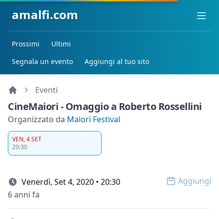
amalfi.com
Ope
Prossimi
Ultimi
Segnala un evento
Aggiungi al tuo sito
Eventi
CineMaiori - Omaggio a Roberto Rossellini
Organizzato da
Maiori Festival
VEN, 4 SET
20:30
Aggiungi
Venerdì, Set 4, 2020 • 20:30
Open op
6 anni fa