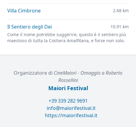
air Ravello Festival concerts overlooking the
Mediterranean.
Villa Cimbrone
2.68 km
Il Sentiero degli Dei
10.91 km
Come il nome potrebbe suggerire, questo è il sentiero più
maestoso di tutta la Costiera Amalfitana, e forse non solo.
Organizzatore di
CineMaiori - Omaggio a Roberto
Rossellini
Maiori Festival
+39 339 282 9691
info@maiorifestival.it
https://maiorifestival.it