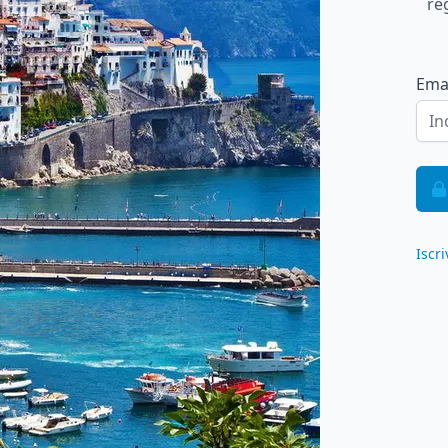
re
Ema
Iscri