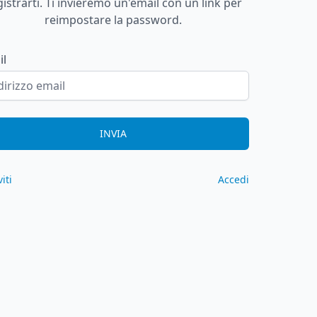
gistrarti. Ti invieremo un'email con un link per
reimpostare la password.
il
INVIA
viti
Accedi