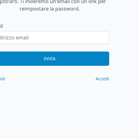
gistrarti. Ti invieremo un'email con un link per
reimpostare la password.
il
INVIA
viti
Accedi