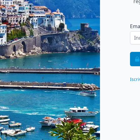
re
Ema
Iscri